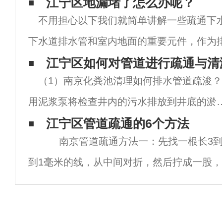
江宁区地漏堵了怎么办呢？
不用担心以下我们就简单讲解一些疏通下
下水道排水管和室内地面的重要元件，作为排
要组成部分，地漏的性能好坏直接影响了室
江宁区如何对管道进行疏通与清
（1）南京化粪池清理如何排水管道疏浚？
及空气质量，是卫生间、厨房等空间防臭的
用泥浆泵将检查井内的污水排放到井底的淤
中。需要疏浚的管道应根据管径和长度进行
江宁区管道疏通的6个方法
南京管道疏通方法一：先找一根长3到4
段。两个检查井之间的管径相同。（2）疏通
到1毫米的线，从中间对折，然后拧成一股
管道稀释淤泥。高压水轮将分段的两个检查
侧把两头向不同的方向弯，然后把这个头放
灌