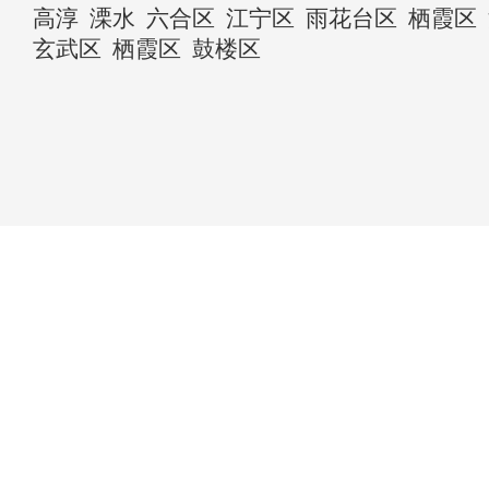
高淳
溧水
六合区
江宁区
雨花台区
栖霞区
玄武区
栖霞区
鼓楼区